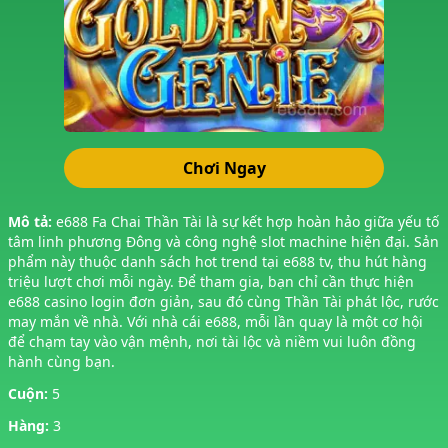
Chơi Ngay
Mô tả:
e688 Fa Chai Thần Tài là sự kết hợp hoàn hảo giữa yếu tố
tâm linh phương Đông và công nghệ slot machine hiện đại. Sản
phẩm này thuộc danh sách hot trend tại e688 tv, thu hút hàng
triệu lượt chơi mỗi ngày. Để tham gia, bạn chỉ cần thực hiện
e688 casino login đơn giản, sau đó cùng Thần Tài phát lộc, rước
may mắn về nhà. Với nhà cái e688, mỗi lần quay là một cơ hội
để chạm tay vào vận mệnh, nơi tài lộc và niềm vui luôn đồng
hành cùng bạn.
Cuộn:
5
Hàng:
3