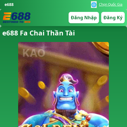
🌐
e688
Chọn Quốc Gia
Đăng Nhập
Đăng Ký
e688 Fa Chai Thần Tài