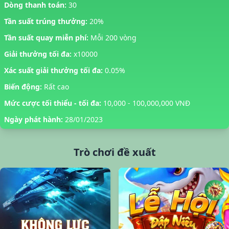
Dòng thanh toán:
30
Tần suất trúng thưởng:
20%
Tần suất quay miễn phí:
Mỗi 200 vòng
Giải thưởng tối đa:
x10000
Xác suất giải thưởng tối đa:
0.05%
Biến động:
Rất cao
Mức cược tối thiểu - tối đa:
10,000 - 100,000,000 VNĐ
Ngày phát hành:
28/01/2023
Trò chơi đề xuất