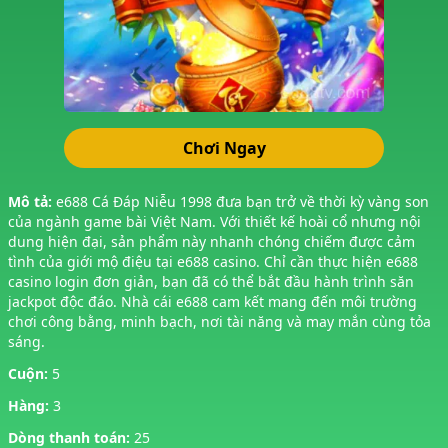
Chơi Ngay
Mô tả:
e688 Cá Đáp Niễu 1998 đưa bạn trở về thời kỳ vàng son
của ngành game bài Việt Nam. Với thiết kế hoài cổ nhưng nội
dung hiện đại, sản phẩm này nhanh chóng chiếm được cảm
tình của giới mộ điệu tại e688 casino. Chỉ cần thực hiện e688
casino login đơn giản, bạn đã có thể bắt đầu hành trình săn
jackpot độc đáo. Nhà cái e688 cam kết mang đến môi trường
chơi công bằng, minh bạch, nơi tài năng và may mắn cùng tỏa
sáng.
Cuộn:
5
Hàng:
3
Dòng thanh toán:
25