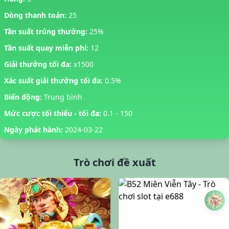
Dòng thanh toán:
25
Tần suất trúng thưởng:
25%
Tần suất quay miễn phí:
12
Giải thưởng tối đa:
x1500
Xác suất giải thưởng tối đa:
0.5%
Biến động:
Trung bình
Mức cược tối thiểu - tối đa:
0.1 - 150
Ngày phát hành:
2024-03-22
Trò chơi đề xuất