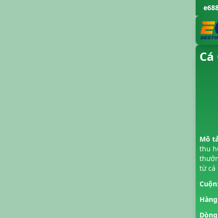
e68
Cá
Mô tả
thu h
thưởn
từ cá
Cuộn
Hàng
Dòng